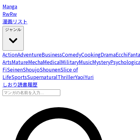
Manga
Rw
Rw
漫画リスト
ジャンル
Action
Adventure
Business
Comedy
Cooking
Drama
Ecchi
Fant
Arts
Mature
Mecha
Medical
Military
Music
Mystery
Psychologica
Fi
Seinen
Shoujo
Shounen
Slice of
Life
Sports
Supernatural
Thriller
Yaoi
Yuri
しおり
読書履歴