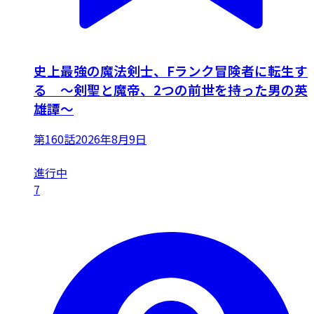
史上最強の魔法剣士、Fランク冒険者に転生す
る ～剣聖と魔帝、2つの前世を持った男の英
雄譚～
第160話
2026年8月9日
進行中
7