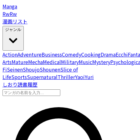
Manga
Rw
Rw
漫画リスト
ジャンル
Action
Adventure
Business
Comedy
Cooking
Drama
Ecchi
Fant
Arts
Mature
Mecha
Medical
Military
Music
Mystery
Psychologica
Fi
Seinen
Shoujo
Shounen
Slice of
Life
Sports
Supernatural
Thriller
Yaoi
Yuri
しおり
読書履歴