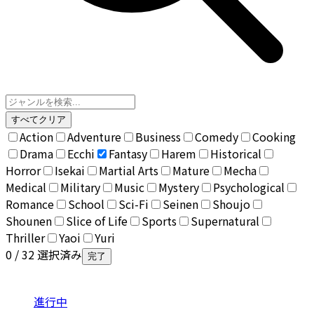
すべてクリア
Action
Adventure
Business
Comedy
Cooking
Drama
Ecchi
Fantasy
Harem
Historical
Horror
Isekai
Martial Arts
Mature
Mecha
Medical
Military
Music
Mystery
Psychological
Romance
School
Sci-Fi
Seinen
Shoujo
Shounen
Slice of Life
Sports
Supernatural
Thriller
Yaoi
Yuri
0
/ 32 選択済み
完了
進行中