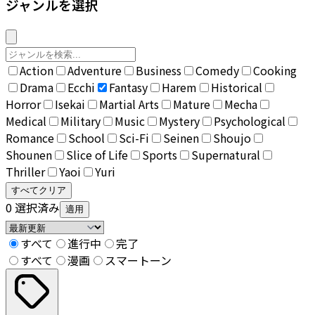
ジャンルを選択
Action
Adventure
Business
Comedy
Cooking
Drama
Ecchi
Fantasy
Harem
Historical
Horror
Isekai
Martial Arts
Mature
Mecha
Medical
Military
Music
Mystery
Psychological
Romance
School
Sci-Fi
Seinen
Shoujo
Shounen
Slice of Life
Sports
Supernatural
Thriller
Yaoi
Yuri
すべてクリア
0
選択済み
適用
すべて
進行中
完了
すべて
漫画
スマートーン