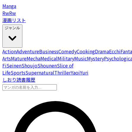
Manga
Rw
Rw
漫画リスト
ジャンル
Action
Adventure
Business
Comedy
Cooking
Drama
Ecchi
Fant
Arts
Mature
Mecha
Medical
Military
Music
Mystery
Psychologica
Fi
Seinen
Shoujo
Shounen
Slice of
Life
Sports
Supernatural
Thriller
Yaoi
Yuri
しおり
読書履歴