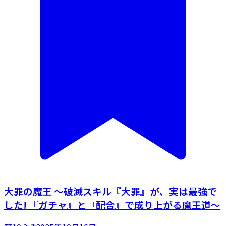
大罪の魔王 〜破滅スキル『大罪』が、実は最強で
した! 『ガチャ』と『配合』で成り上がる魔王道～