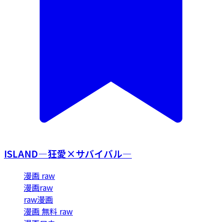
ISLAND―狂愛×サバイバル―
漫画 raw
漫画raw
raw漫画
漫画 無料 raw