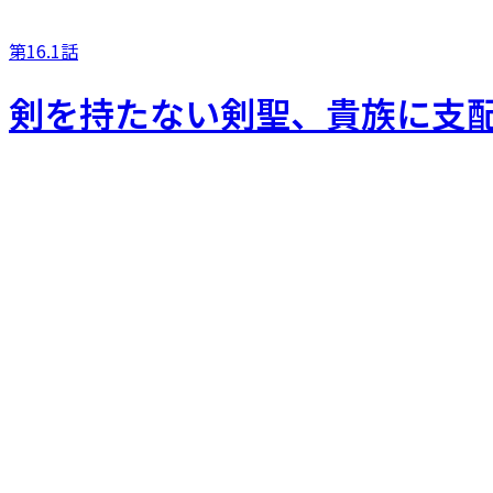
第16.1話
剣を持たない剣聖、貴族に支