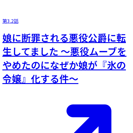
第3.2話
娘に断罪される悪役公爵に転
生してました ～悪役ムーブを
やめたのになぜか娘が『氷の
令嬢』化する件～