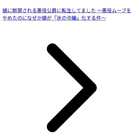
娘に断罪される悪役公爵に転生してました ～悪役ムーブを
やめたのになぜか娘が『氷の令嬢』化する件～