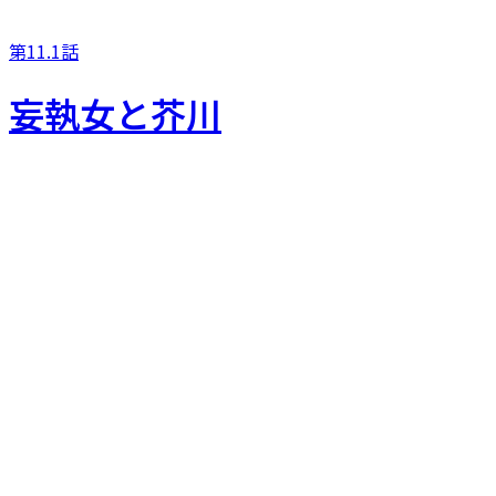
第11.1話
妄執女と芥川