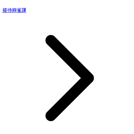
接待麻雀課