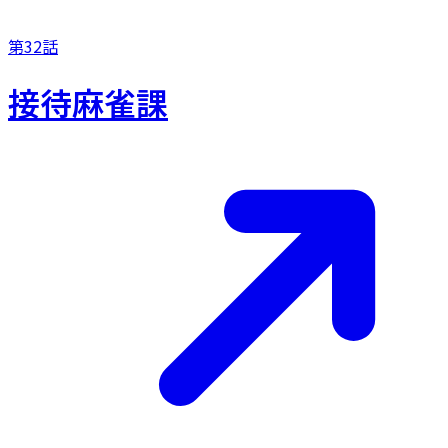
第32話
接待麻雀課