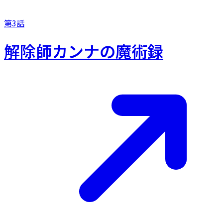
第3話
解除師カンナの魔術録