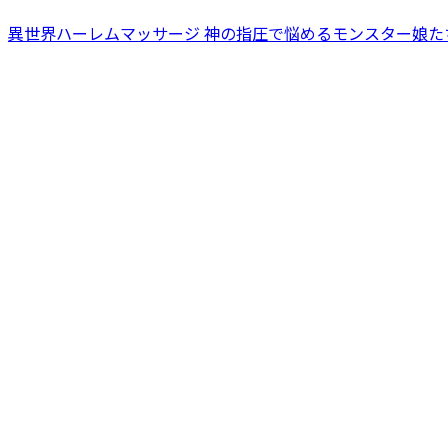
異世界ハーレムマッサージ 神の指圧で悩めるモンスター娘た