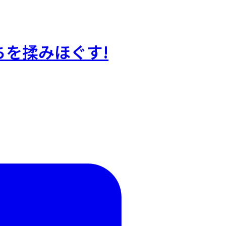
ちを揉みほぐす!