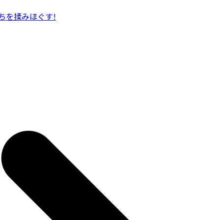
ちを揉みほぐす!