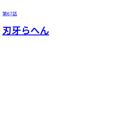
第67話
刃牙らへん