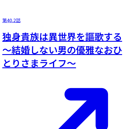
第40.2話
独身貴族は異世界を謳歌する
～結婚しない男の優雅なおひ
とりさまライフ～