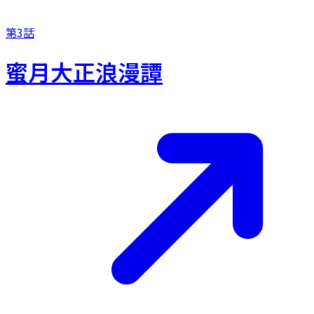
第3話
蜜月大正浪漫譚