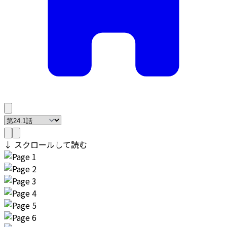
↓ スクロールして読む