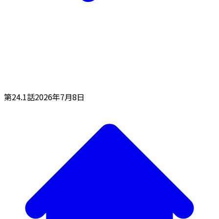
第24.1話
2026年7月8日