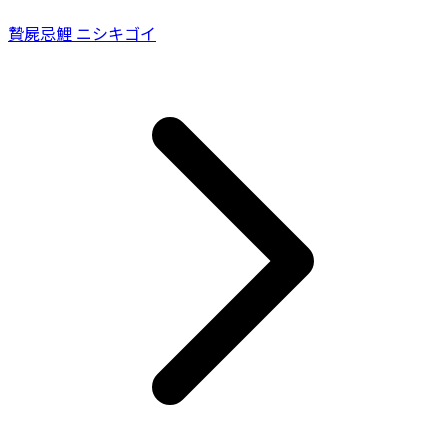
贄屍忌鯉 ニシキゴイ