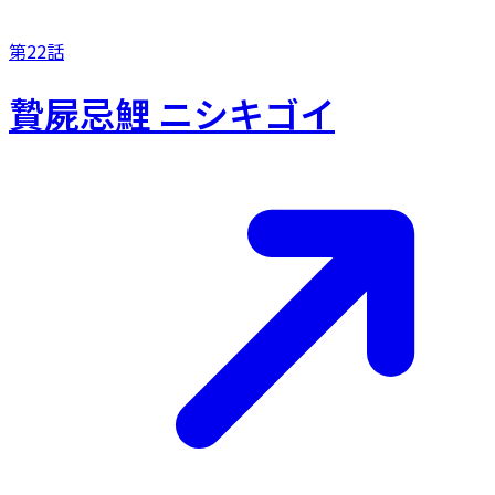
第22話
贄屍忌鯉 ニシキゴイ