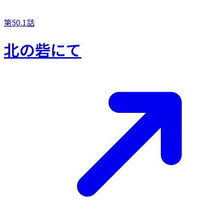
第50.1話
北の砦にて