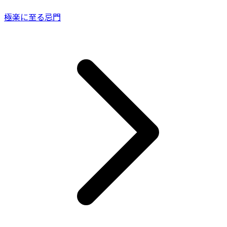
極楽に至る忌門