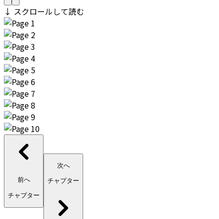
↓ スクロールして読む
次へ
前へ
チャプター
チャプター