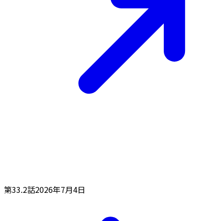
第33.2話
2026年7月4日