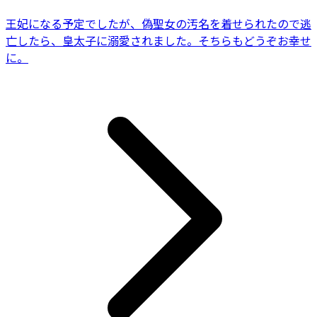
王妃になる予定でしたが、偽聖女の汚名を着せられたので逃
亡したら、皇太子に溺愛されました。そちらもどうぞお幸せ
に。