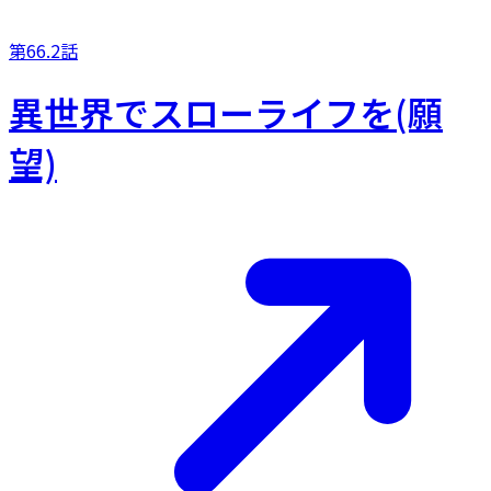
第66.2話
異世界でスローライフを(願
望)