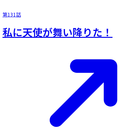
第131話
私に天使が舞い降りた！