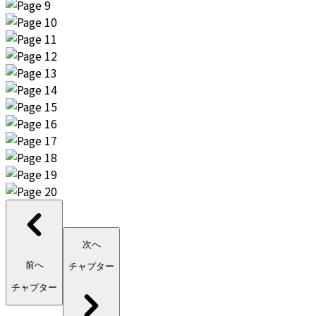
次へ
前へ
チャプター
チャプター