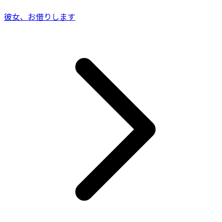
彼女、お借りします