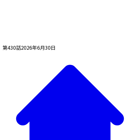
第430話
2026年6月30日