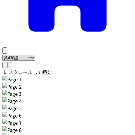
↓ スクロールして読む