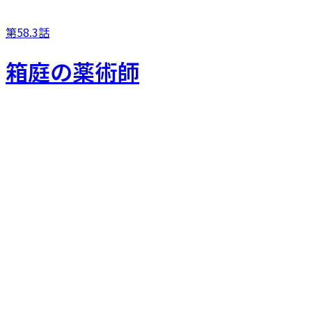
第58.3話
箱庭の薬術師