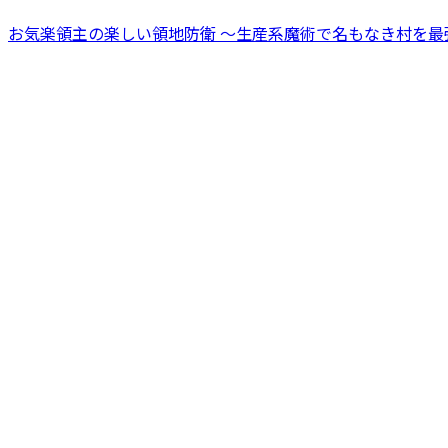
お気楽領主の楽しい領地防衛 ～生産系魔術で名もなき村を最