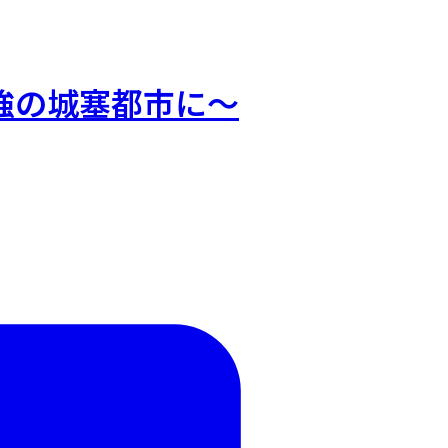
強の城塞都市に～