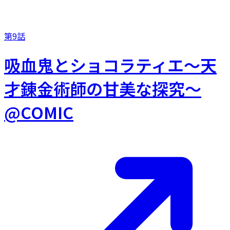
第9話
吸血鬼とショコラティエ〜天
才錬金術師の甘美な探究〜
@COMIC