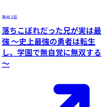
第48.3話
落ちこぼれだった兄が実は最
強 ～史上最強の勇者は転生
し、学園で無自覚に無双する
～