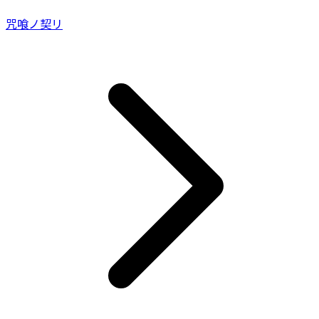
咒喰ノ契リ