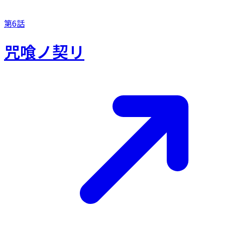
第6話
咒喰ノ契リ