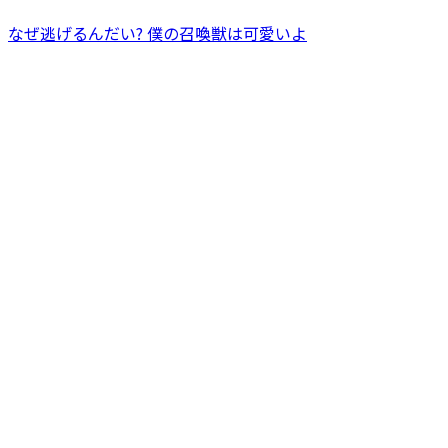
なぜ逃げるんだい? 僕の召喚獣は可愛いよ