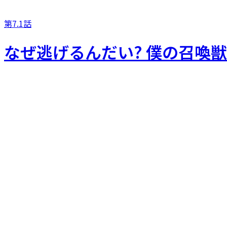
第7.1話
なぜ逃げるんだい? 僕の召喚