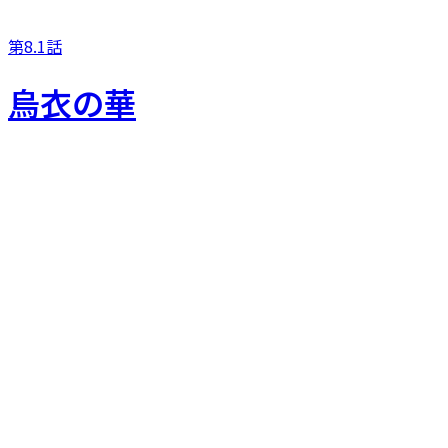
第8.1話
烏衣の華