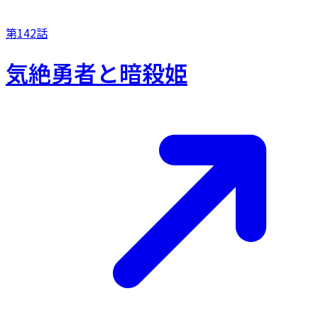
第142話
気絶勇者と暗殺姫