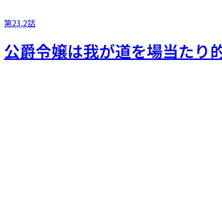
第23.2話
公爵令嬢は我が道を場当たり