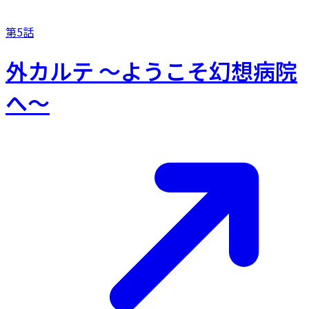
第5話
外カルテ ～ようこそ幻想病院
へ～