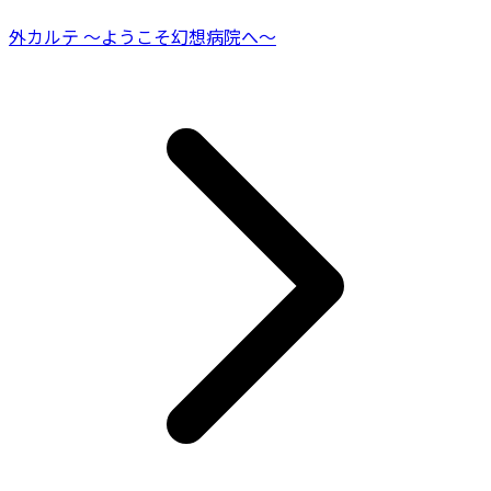
外カルテ ～ようこそ幻想病院へ～