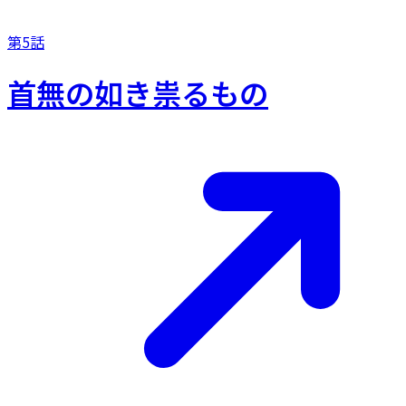
第5話
首無の如き祟るもの