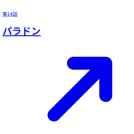
第14話
パラドン