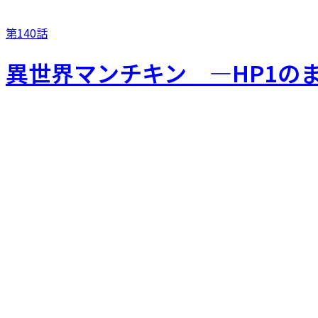
第140話
異世界マンチキン ―HP1の