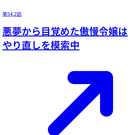
第54.2話
悪夢から目覚めた傲慢令嬢は
やり直しを模索中