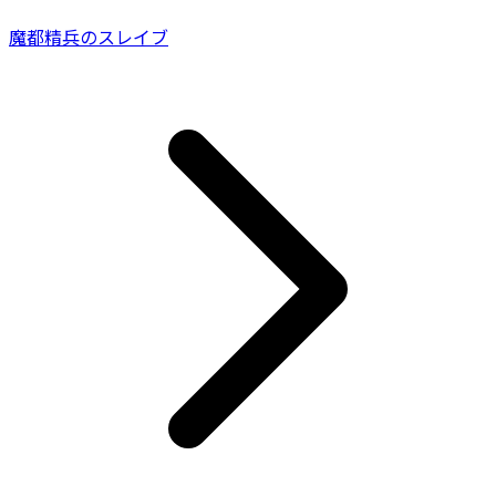
魔都精兵のスレイブ