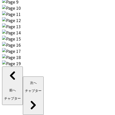
次へ
前へ
チャプター
チャプター