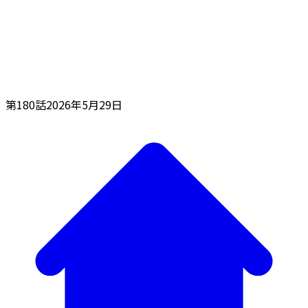
第180話
2026年5月29日