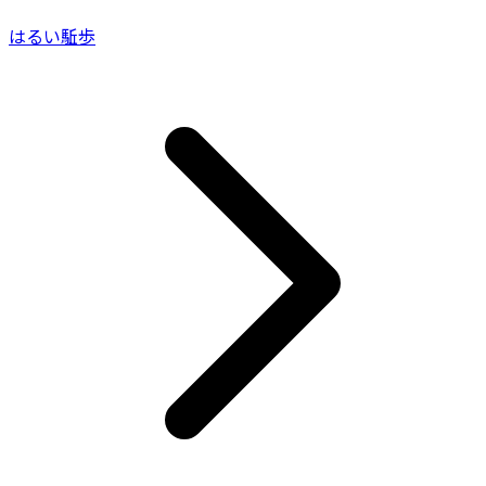
はるい駈歩