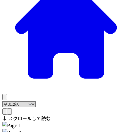
↓ スクロールして読む