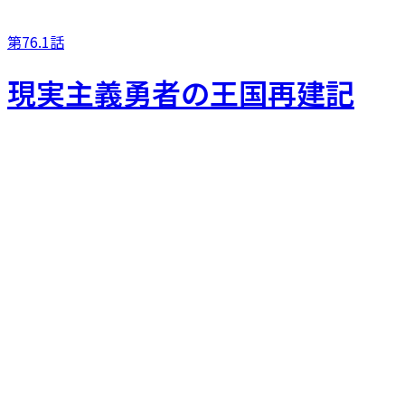
第76.1話
現実主義勇者の王国再建記