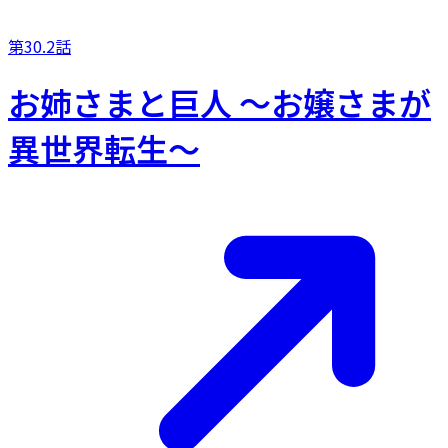
第30.2話
お姉さまと巨人 ～お嬢さまが
異世界転生～