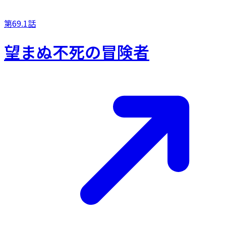
第69.1話
望まぬ不死の冒険者