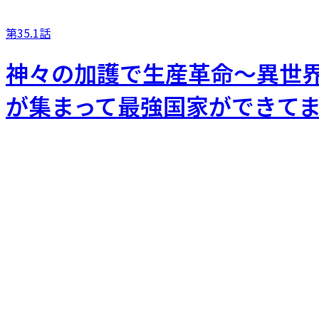
第35.1話
神々の加護で生産革命～異世
が集まって最強国家ができて