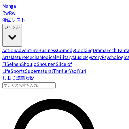
Manga
Rw
Rw
漫画リスト
ジャンル
Action
Adventure
Business
Comedy
Cooking
Drama
Ecchi
Fant
Arts
Mature
Mecha
Medical
Military
Music
Mystery
Psychologica
Fi
Seinen
Shoujo
Shounen
Slice of
Life
Sports
Supernatural
Thriller
Yaoi
Yuri
しおり
読書履歴