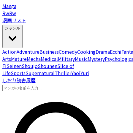
Manga
Rw
Rw
漫画リスト
ジャンル
Action
Adventure
Business
Comedy
Cooking
Drama
Ecchi
Fant
Arts
Mature
Mecha
Medical
Military
Music
Mystery
Psychologica
Fi
Seinen
Shoujo
Shounen
Slice of
Life
Sports
Supernatural
Thriller
Yaoi
Yuri
しおり
読書履歴