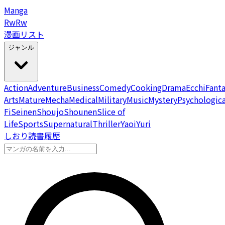
Manga
Rw
Rw
漫画リスト
ジャンル
Action
Adventure
Business
Comedy
Cooking
Drama
Ecchi
Fant
Arts
Mature
Mecha
Medical
Military
Music
Mystery
Psychologica
Fi
Seinen
Shoujo
Shounen
Slice of
Life
Sports
Supernatural
Thriller
Yaoi
Yuri
しおり
読書履歴