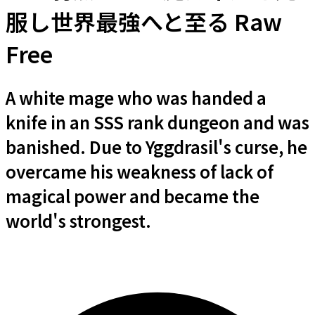
服し世界最強へと至る Raw
Free
A white mage who was handed a
knife in an SSS rank dungeon and was
banished. Due to Yggdrasil's curse, he
overcame his weakness of lack of
magical power and became the
world's strongest.