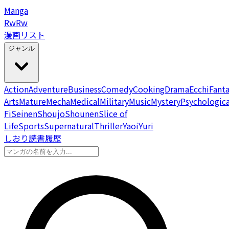
Manga
Rw
Rw
漫画リスト
ジャンル
Action
Adventure
Business
Comedy
Cooking
Drama
Ecchi
Fant
Arts
Mature
Mecha
Medical
Military
Music
Mystery
Psychologica
Fi
Seinen
Shoujo
Shounen
Slice of
Life
Sports
Supernatural
Thriller
Yaoi
Yuri
しおり
読書履歴