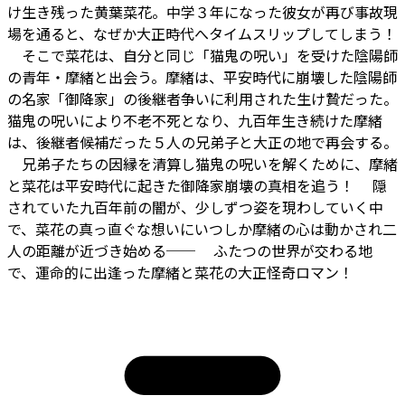
け生き残った黄葉菜花。中学３年になった彼女が再び事故現
場を通ると、なぜか大正時代へタイムスリップしてしまう！
そこで菜花は、自分と同じ「猫鬼の呪い」を受けた陰陽師
の青年・摩緒と出会う。摩緒は、平安時代に崩壊した陰陽師
の名家「御降家」の後継者争いに利用された生け贄だった。
猫鬼の呪いにより不老不死となり、九百年生き続けた摩緒
は、後継者候補だった５人の兄弟子と大正の地で再会する。
兄弟子たちの因縁を清算し猫鬼の呪いを解くために、摩緒
と菜花は平安時代に起きた御降家崩壊の真相を追う！ 隠
されていた九百年前の闇が、少しずつ姿を現わしていく中
で、菜花の真っ直ぐな想いにいつしか摩緒の心は動かされ二
人の距離が近づき始める── ふたつの世界が交わる地
で、運命的に出逢った摩緒と菜花の大正怪奇ロマン！