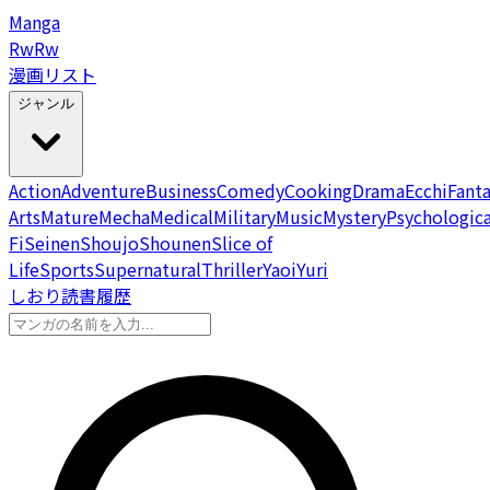
Manga
Rw
Rw
漫画リスト
ジャンル
Action
Adventure
Business
Comedy
Cooking
Drama
Ecchi
Fant
Arts
Mature
Mecha
Medical
Military
Music
Mystery
Psychologica
Fi
Seinen
Shoujo
Shounen
Slice of
Life
Sports
Supernatural
Thriller
Yaoi
Yuri
しおり
読書履歴