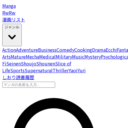
Manga
Rw
Rw
漫画リスト
ジャンル
Action
Adventure
Business
Comedy
Cooking
Drama
Ecchi
Fant
Arts
Mature
Mecha
Medical
Military
Music
Mystery
Psychologica
Fi
Seinen
Shoujo
Shounen
Slice of
Life
Sports
Supernatural
Thriller
Yaoi
Yuri
しおり
読書履歴