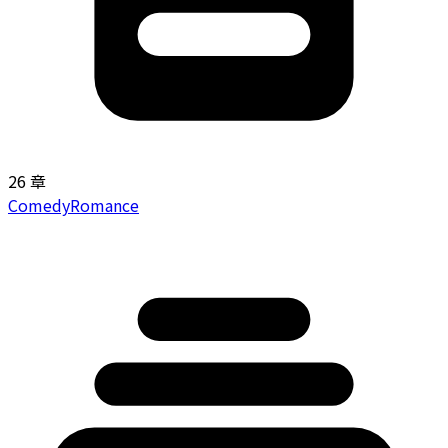
26 章
Comedy
Romance