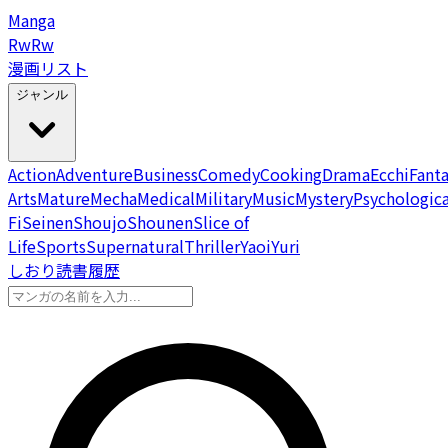
Manga
Rw
Rw
漫画リスト
ジャンル
Action
Adventure
Business
Comedy
Cooking
Drama
Ecchi
Fant
Arts
Mature
Mecha
Medical
Military
Music
Mystery
Psychologica
Fi
Seinen
Shoujo
Shounen
Slice of
Life
Sports
Supernatural
Thriller
Yaoi
Yuri
しおり
読書履歴