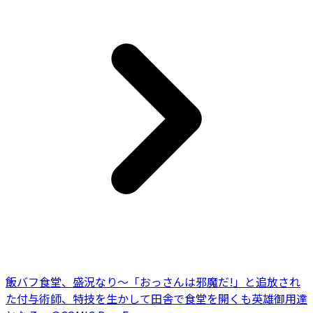
飯バフ食堂、盛況なり～「おっさんは邪魔だ!」と追放され
た付与術師、特技を生かして田舎で食堂を開くも英雄御用達