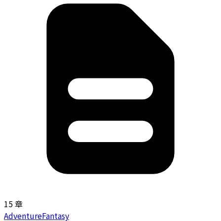
15 章
Adventure
Fantasy