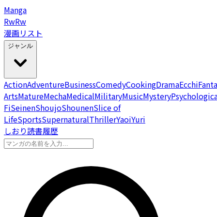
Manga
Rw
Rw
漫画リスト
ジャンル
Action
Adventure
Business
Comedy
Cooking
Drama
Ecchi
Fant
Arts
Mature
Mecha
Medical
Military
Music
Mystery
Psychologica
Fi
Seinen
Shoujo
Shounen
Slice of
Life
Sports
Supernatural
Thriller
Yaoi
Yuri
しおり
読書履歴