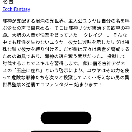
49 章
Ecchi
Fantasy
邪神が支配する混沌の異世界。主人公ユウヤは自分の名を呼
ぶ少女の声で目覚める。そこは邪神リヴが統治する欲望の神
殿。大勢の人間が快楽を貪っていた。 クレイジー。 そんな
中でも理性を失わないユウヤ。彼女に興味を示したリヴは特
殊な鎖で彼女を縛り付ける。だが鎖は元々は悪霊を警戒する
ための道具であり、邪神の魂を奪う武器だった。 投獄して
討伐することでスキルを習得します。 鎖に宿る古神アグネ
スの「玉座に座れ」という啓示により、ユウヤはその力を使
って危険な邪神たちを次々と投獄していく…冴えない男の異
世界監禁×逆襲エロファンタジー 始まります！