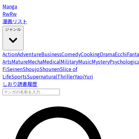
Manga
Rw
Rw
漫画リスト
ジャンル
Action
Adventure
Business
Comedy
Cooking
Drama
Ecchi
Fant
Arts
Mature
Mecha
Medical
Military
Music
Mystery
Psychologica
Fi
Seinen
Shoujo
Shounen
Slice of
Life
Sports
Supernatural
Thriller
Yaoi
Yuri
しおり
読書履歴